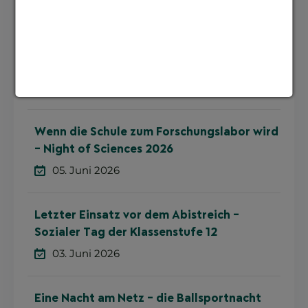
17. Juni 2026
Mit neuen Trikots zu Bronze
16. Juni 2026
Wenn die Schule zum Forschungslabor wird
– Night of Sciences 2026
05. Juni 2026
Letzter Einsatz vor dem Abistreich –
Sozialer Tag der Klassenstufe 12
03. Juni 2026
Eine Nacht am Netz – die Ballsportnacht