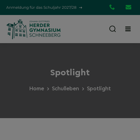
Anmeldung für das Schuljahr 2027/28
03772
em
39580
gym.d
Spotlight
Home
Schulleben
Spotlight