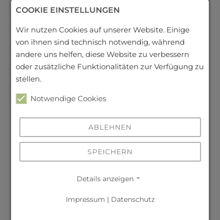
Latein
26. Juni 2026
COOKIE EINSTELLUNGEN
Wir nutzen Cookies auf unserer Website. Einige
von ihnen sind technisch notwendig, während
Einblick unter die Haut – Körperwelten-
andere uns helfen, diese Website zu verbessern
Besuch in Chemnitz
oder zusätzliche Funktionalitäten zur Verfügung zu
23. Juni 2026
stellen.
Notwendige Cookies
London, Cambridge und Gastfamilien – die
Klassenstufe 9 auf Sprachreise in England
ABLEHNEN
19. Juni 2026
SPEICHERN
„Warum bleibt dieser Stuhl leer?" – Die
Klasse 7c erinnert an Anne Frank
Details anzeigen
19. Juni 2026
Impressum
|
Datenschutz
WERTschätzung für unsere Abiturienten