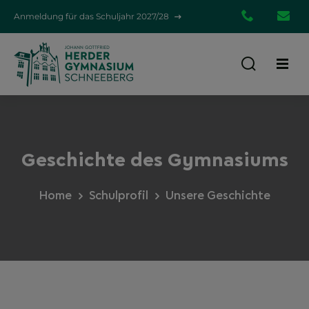
Anmeldung für das Schuljahr 2027/28
03772
em
39580
gym.d
Geschichte des Gymnasiums
Home
Schulprofil
Unsere Geschichte