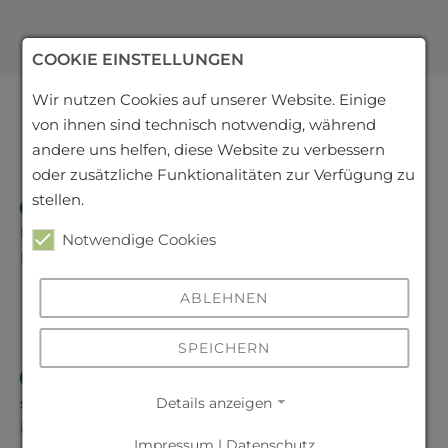
COOKIE EINSTELLUNGEN
Wir nutzen Cookies auf unserer Website. Einige
von ihnen sind technisch notwendig, während
andere uns helfen, diese Website zu verbessern
oder zusätzliche Funktionalitäten zur Verfügung zu
stellen.
7
Viel hat sich nicht verändert am „Kasten“. Diese
Bezeichnung gaben die Seminaristen ihrem
Notwendige Cookies
Lehrgebäude, weil
…
weiterlesen
ABLEHNEN
SPEICHERN
8
Schüler haben nichts als Unsinn im Kopf. Hier
sehen wir die Prima, die damalige Kursstufe. Sie sitzt
Details anzeigen
im
…
weiterlesen
Impressum
|
Datenschutz