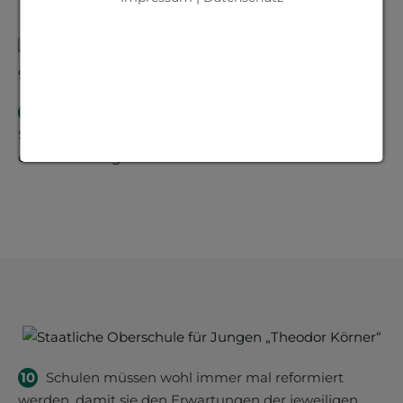
9
Wie viele Schüler werden schon durch diese
Schultür gegangen sein? Jeden Tag noch müde und
oft mit mulmigem
…
weiterlesen
10
Schulen müssen wohl immer mal reformiert
werden, damit sie den Erwartungen der jeweiligen