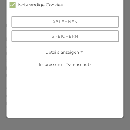
Notwendige Cookies
ABLEHNEN
Förderer
SPEICHERN
Die Einrichtung unserer Maker Spaces wurde
ermöglicht durch eine Förderung in Höhe von 10.000
Details anzeigen
Euro durch die Initiative
Zukunft mitgemacht
, einer
Gemeinschaftsaktion des
Deutschen
Impressum
|
Datenschutz
Kinderhilfswerks e.V., ROSSMANN
und
Procter &
Gamble
.
Weitere Unterstützung kam vom
Verein der Freunde
des Gymnasiums zu Schneeberg e.V.
sowie der
Hetzner Online GmbH
.