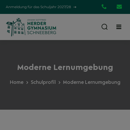
Anmeldung für das Schuljahr 2027/28
03772
em
39580
gym.d
Moderne Lernumgebung
Home
Schulprofil
Moderne Lernumgebung