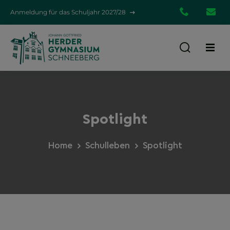
Anmeldung für das Schuljahr 2027/28
03772
em
39580
gym.d
Spotlight
Home
Schulleben
Spotlight