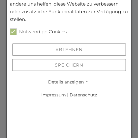
genialsozial am Herder-Gymnasium
andere uns helfen, diese Website zu verbessern
29. Juni 2026
oder zusätzliche Funktionalitäten zur Verfügung zu
stellen.
Ein Kapitel geht zu Ende, ein neues beginnt
Notwendige Cookies
– Abiball und Zeugnisübergabe 2026
26. Juni 2026
ABLEHNEN
SPEICHERN
Lesen, lauschen, jubeln – der
Vorlesewettbewerb in Französisch und
Details anzeigen
Latein
26. Juni 2026
Impressum
|
Datenschutz
Einblick unter die Haut – Körperwelten-
Besuch in Chemnitz
23. Juni 2026