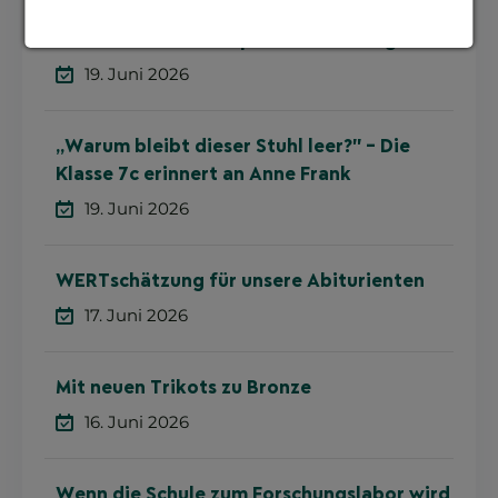
London, Cambridge und Gastfamilien – die
Klassenstufe 9 auf Sprachreise in England
19. Juni 2026
„Warum bleibt dieser Stuhl leer?" – Die
Klasse 7c erinnert an Anne Frank
19. Juni 2026
WERTschätzung für unsere Abiturienten
17. Juni 2026
Mit neuen Trikots zu Bronze
16. Juni 2026
Wenn die Schule zum Forschungslabor wird